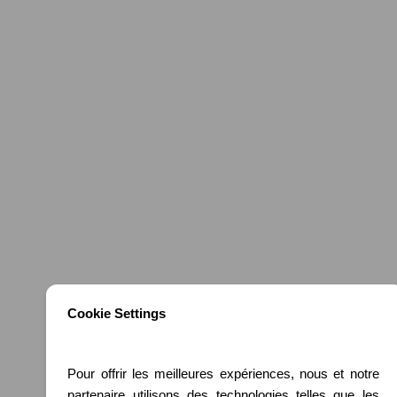
Carrière
Contact
Audit digital
Accompagnement et conseil
Conception
Développement web
Maintenance web
Webmarketing
Mentions légales
Politique de confidentialite
Conditions générales de vente
Politique de sécurité